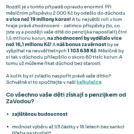
Rozdíl je v tomto případě opravdu enormní. Při
měsíčním příspěvku 2 000 Kč by odešlo do důchodu
s více než 19 miliony korun!
A tu největší roli v tom
hraje právě zhodnocení - zatímco příspěvky (to, co
jste vy a později vaše dítě do penzijka naposílali) činí
1,5 milionu korun,
na zhodnocení by vydělalo více
než 16,1 milionu Kč!
A
náš bonus za věrnost
by se
vyšplhal na neuvěřitelných
1 103 638 Kč
. Měsíčně by
si tak v důchodu přilepšilo o skoro 80 tisíc korun. A
tomu už můžeme říkat důchod bez starostí.
A kolik by si zvládlo naspořit právě vaše dítko?
Schválně si to spočítejte v naší
kalkulačce
.
Co všechno vaše děti získají s penzijkem od
ZaVodou?
zajištěnou budoucnost
možnost výběru až 1/3 částky v 18 letech bez sankcí
(třeba na studia)*