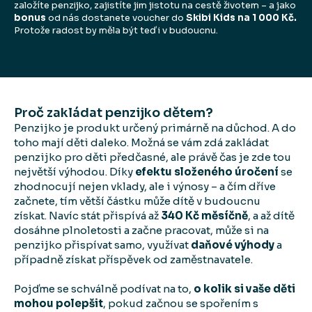
založíte penzijko, zajistíte jim jistotu na cestě životem – a jako
bonus
od nás dostanete voucher do
Skibi Kids na 1 000 Kč.
Protože radost by měla být teď i v budoucnu.
Proč zakládat penzijko dětem?
Penzijko je produkt určený primárně na důchod. A do
toho mají děti daleko. Možná se vám zdá zakládat
penzijko pro děti předčasné, ale právě čas je zde tou
největší výhodou. Díky
efektu složeného úročení
se
zhodnocují nejen vklady, ale i výnosy – a čím dříve
začnete, tím větší částku může dítě v budoucnu
získat. Navíc stát přispívá až
340 Kč měsíčně
, a až dítě
dosáhne plnoletosti a začne pracovat, může si na
penzijko přispívat samo, využívat
daňové výhody
a
případně získat příspěvek od zaměstnavatele.
Pojďme se schválně podívat na to,
o kolik si vaše děti
mohou polepšit
, pokud začnou se spořením s