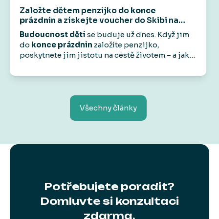
Založte dětem penzijko do
konce
prázdnin
a získejte voucher do Skibi na
1 000 Kč
.
Budoucnost dětí
se buduje už dnes. Když jim
do
konce prázdnin
založíte penzijko,
poskytnete jim jistotu na cestě životem – a jako
bonus
od nás dostanete voucher do
Skibi Kids
na 1 000 Kč.
Protože radost by měla být teď
i v budoucnu.
Všechny články
Potřebujete poradit?
Domluvte si konzultaci
zdarma.