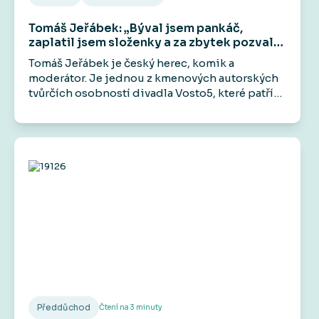
Tomáš Jeřábek: „Býval jsem pankáč,
zaplatil jsem složenky a za zbytek pozval
kámoše do hospody.“
Tomáš Jeřábek je český herec, komik a
moderátor. Je jednou z kmenových autorských
tvůrčích osobností divadla Vosto5, které patří
mezi jeho hlavní aktivity. Účinkoval například v
seriálech Základka, Rapl i ve filmech jako
Gangster Ka, Román pro ženy nebo Šarlatán.
Veřejnost ho zná také jako zlého bankéře z
televizních reklam.
Předdůchod
Čtení na
3
minuty