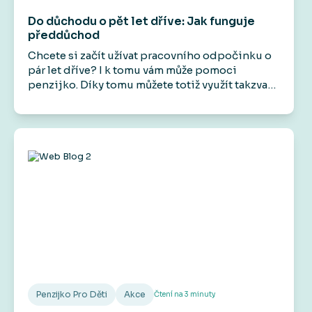
Do důchodu o pět let dříve: Jak funguje
předdůchod
Chcete si začít užívat pracovního odpočinku o
pár let dříve? I k tomu vám může pomoci
penzijko. Díky tomu můžete totiž využít takzvaný
předdůchod. Na rozdíl od předčasného
důchodu vám umožní přestat pracovat před
dosažením důchodového věku, aniž by došlo k
trvalému krácení státního starobního důchodu.
Má to však svá pravidla a podmínky.
Penzijko Pro Děti
Akce
Čtení na
3
minuty