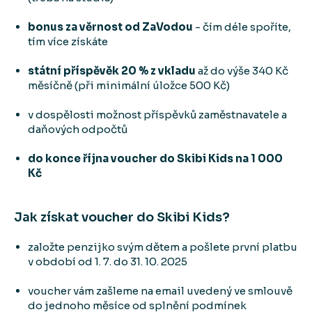
bonus za věrnost od ZaVodou
- čím déle spoříte,
tím více získáte
státní příspěvěk 20 % z vkladu
až do výše 340 Kč
měsíčně (při minimální úložce 500 Kč)
v dospělosti možnost příspěvků zaměstnavatele a
daňových odpočtů
do konce října voucher do Skibi Kids na 1 000
Kč
Jak získat voucher do Skibi Kids?
založte penzijko svým dětem a pošlete první platbu
v období od 1. 7. do 31. 10. 2025
voucher vám zašleme na email uvedený ve smlouvě
do jednoho měsíce od splnění podmínek