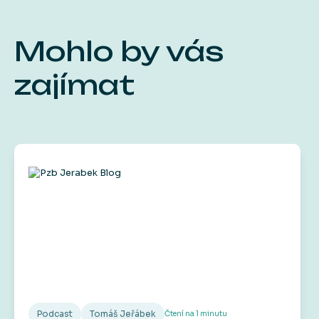
Mohlo by vás
zajímat
Podcast
Tomáš Jeřábek
Čtení na
1
minutu