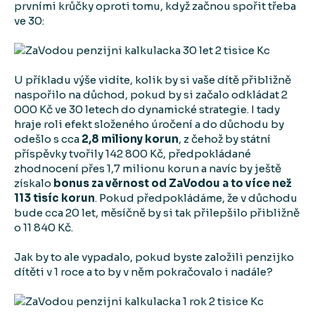
prvními krůčky oproti tomu, když začnou spořit třeba
ve 30:
U příkladu výše vidíte, kolik by si vaše dítě přibližně
naspořilo na důchod, pokud by si začalo odkládat 2
000 Kč ve 30 letech do dynamické strategie. I tady
hraje roli efekt složeného úročení a do důchodu by
odešlo s cca
2,8 miliony korun
, z čehož by státní
příspěvky tvořily 142 800 Kč, předpokládané
zhodnocení přes 1,7 milionu korun a navíc by ještě
získalo
bonus za věrnost od ZaVodou a to více než
113 tisíc korun
. Pokud předpokládáme, že v důchodu
bude cca 20 let, měsíčně by si tak přilepšilo přibližně
o 11 840 Kč.
Jak by to ale vypadalo, pokud byste založili penzijko
dítěti v 1 roce a to by v něm pokračovalo i nadále?