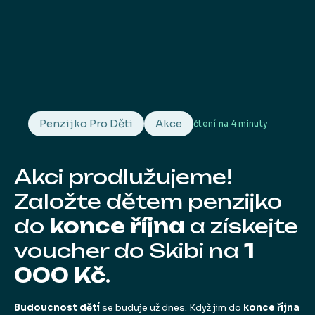
Penzijko Pro Děti
Akce
čtení na
4 minuty
Akci prodlužujeme!
Založte dětem penzijko
do
konce října
a získejte
voucher do Skibi na
1
000 Kč
.
Budoucnost dětí
se buduje už dnes. Když jim do
konce října