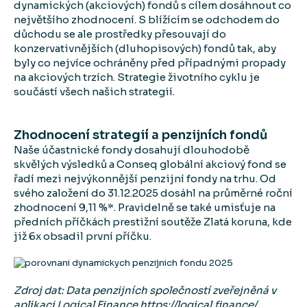
dynamických (akciových) fondů s cílem dosáhnout co
největšího zhodnocení. S blížícím se odchodem do
důchodu se ale prostředky přesouvají do
konzervativnějších (dluhopisových) fondů tak, aby
byly co nejvíce ochráněny před případnými propady
na akciových trzích. Strategie životního cyklu je
součástí všech našich strategií.
Zhodnocení strategií a penzijních fondů
Naše účastnické fondy dosahují dlouhodobě
skvělých výsledků a Conseq globální akciový fond se
řadí mezi nejvýkonnější penzijní fondy na trhu. Od
svého založení do 31.12.2025 dosáhl na průměrné roční
zhodnocení 9,11 %*. Pravidelně se také umisťuje na
předních příčkách prestižní soutěže Zlatá koruna, kde
již 6x obsadil první příčku.
Zdroj dat: Data penzijních společností zveřejněná v
aplikaci Logical Finance https://logical.finance/