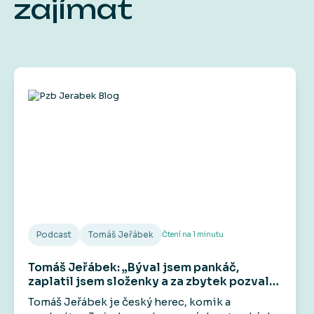
zajímat
Podcast
Tomáš Jeřábek
Čtení na
1
minutu
Tomáš Jeřábek: „Býval jsem pankáč,
zaplatil jsem složenky a za zbytek pozval
kámoše do hospody.“
Tomáš Jeřábek je český herec, komik a