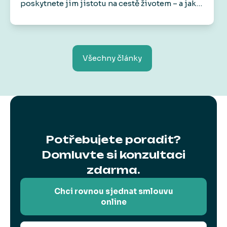
poskytnete jim jistotu na cestě životem – a jako
bonus
od nás dostanete voucher do
Skibi Kids
na 1 000 Kč.
Protože radost by měla být teď
i v budoucnu.
Všechny články
Potřebujete poradit?
Domluvte si konzultaci
zdarma.
Chci rovnou sjednat smlouvu
online