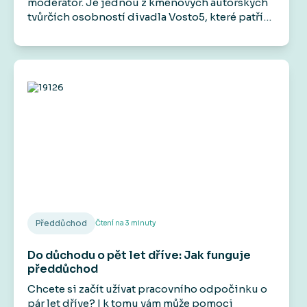
moderátor. Je jednou z kmenových autorských
tvůrčích osobností divadla Vosto5, které patří
mezi jeho hlavní aktivity. Účinkoval například v
seriálech Základka, Rapl i ve filmech jako
Gangster Ka, Román pro ženy nebo Šarlatán.
Veřejnost ho zná také jako zlého bankéře z
televizních reklam.
Předdůchod
Čtení na
3
minuty
Do důchodu o pět let dříve: Jak funguje
předdůchod
Chcete si začít užívat pracovního odpočinku o
pár let dříve? I k tomu vám může pomoci