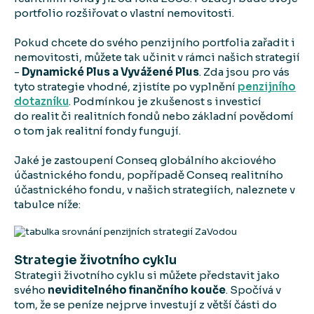
portfolio rozšiřovat o vlastní nemovitosti.
Pokud chcete do svého penzijního portfolia zařadit i
nemovitosti, můžete tak učinit v rámci našich strategií
-
Dynamické Plus a Vyvážené Plus
. Zda jsou pro vás
tyto strategie vhodné, zjistíte po vyplnění
penzijního
dotazníku
.
Podmínkou je zkušenost s investicí
do realit či realitních fondů nebo základní povědomí
o tom jak realitní fondy fungují.
Jaké je zastoupení Conseq globálního akciového
účastnického fondu, popřípadě Conseq realitního
účastnického fondu, v našich strategiích, naleznete v
tabulce níže:
Strategie životního cyklu
Strategii životního cyklu si můžete představit jako
svého
neviditelného finančního kouče
. Spočívá v
tom, že se peníze nejprve investují z větší části do