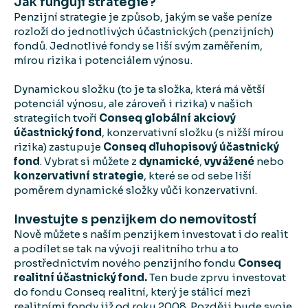
Jak fungují strategie?
Penzijní strategie je způsob, jakým se vaše peníze
rozloží do jednotlivých účastnických (penzijních)
fondů. Jednotlivé fondy se liší svým zaměřením,
mírou rizika i potenciálem výnosu.
Dynamickou složku (to je ta složka, která má větší
potenciál výnosu, ale zároveň i rizika) v našich
strategiích tvoří
Conseq globální akciový
účastnický fond
, konzervativní složku (s nižší mírou
rizika) zastupuje
Conseq dluhopisový účastnický
fond
. Vybrat si můžete z
dynamické
,
vyvážené
nebo
konzervativní strategie
, které se od sebe liší
poměrem dynamické složky vůči konzervativní.
Investujte s penzijkem do nemovitostí
Nově můžete s naším penzijkem investovat i do realit
a podílet se tak na vývoji realitního trhu a to
prostřednictvím nového penzijního fondu
Conseq
realitní účastnický fond.
Ten bude zprvu investovat
do fondu Conseq realitní, který je stálicí mezi
realitními fondy již od roku 2008. Později bude svoje