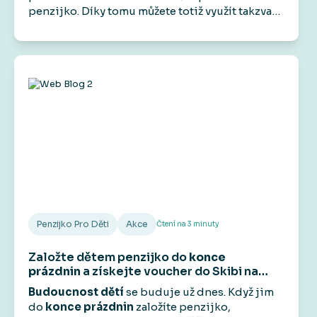
penzijko. Díky tomu můžete totiž využít takzvaný
předdůchod. Na rozdíl od předčasného
důchodu vám umožní přestat pracovat před
dosažením důchodového věku, aniž by došlo k
trvalému krácení státního starobního důchodu.
Má to však svá pravidla a podmínky.
Penzijko Pro Děti
Akce
Čtení na
3
minuty
Založte dětem penzijko do
konce
prázdnin
a získejte voucher do Skibi na
1 000 Kč
.
Budoucnost dětí
se buduje už dnes. Když jim
do
konce prázdnin
založíte penzijko,