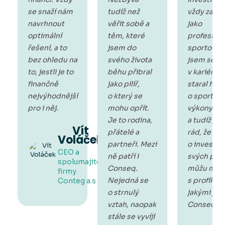
se snaží nám
tudíž než
vždy zajím
navrhnout
věřit sobě a
jako
optimální
těm, které
profesioná
řešení, a to
jsem do
sportovec
bez ohledu na
svého života
jsem se
to, jestli je to
běhu přibral
v kariéře
finančně
jako pilíř,
staral hlav
nejvýhodnější
o který se
o sportovn
pro i něj.
mohu opřít.
výkony
Je to rodina,
a tudíž js
Vít
přátelé a
rád, že
Voláček
partneři. Mezi
o investov
CEO a
ně patří i
svých pen
spolumajitel
Conseq.
můžu mluv
firmy
Nejedná se
s profíky,
Conteg a.s
o strnulý
jakými jso
vztah, naopak
Conseq.
stále se vyvíjí