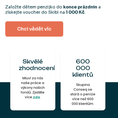
Založte dětem penzijko do
konce prázdnin
a
získejte voucher do Skibi na
1 000 Kč
.
Chci vědět víc
Skvělé
600
zhodnocení
000
klientů
Mluví za nás
naše práce a
Skupina
výkony našich
Conseq se
fondů. Zjistěte
stará o peníze
více
zde
.
více než 600
000 klientům.