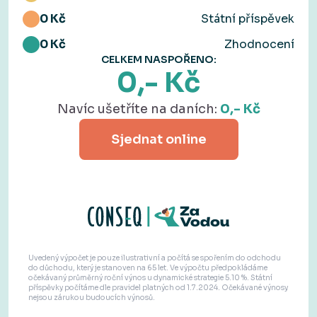
0
Kč
Státní příspěvek
0
Kč
Zhodnocení
CELKEM NASPOŘENO:
0
,- Kč
Navíc ušetříte na daních:
0
,- Kč
Sjednat online
Uvedený výpočet je pouze ilustrativní a počítá se spořením do odchodu
do důchodu, který je stanoven na 65 let. Ve výpočtu předpokládáme
očekávaný průměrný roční výnos u dynamické strategie 5.10 %. Státní
příspěvky počítáme dle pravidel platných od 1.7.2024. Očekávané výnosy
nejsou zárukou budoucích výnosů.