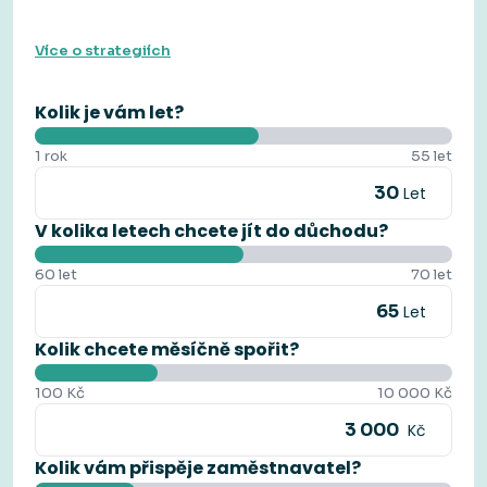
Více o strategiích
Kolik je vám let?
1 rok
55 let
Let
V kolika letech chcete jít do důchodu?
60 let
70 let
Let
Kolik chcete měsíčně spořit?
100 Kč
10 000 Kč
Kč
Kolik vám přispěje zaměstnavatel?