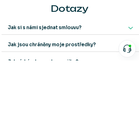
Dotazy
Jak si s námi sjednat smlouvu?
Jak jsou chráněny moje prostředky?
Jak získám bonus k penzijku?
Mohu měnit strategii?
Mohu měnit výši svojí platby?
Jak převedu svoje penzijko k ZaVodou?