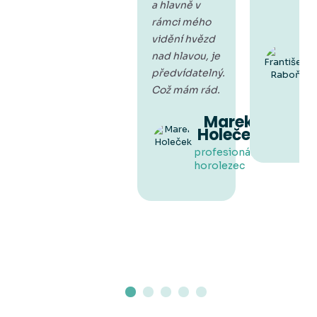
F
a hlavně v
rámci mého
b
vidění hvězd
p
nad hlavou, je
cy
předvídatelný.
Q
Al
Což mám rád.
(G
m
Marek
ře
Holeček
profesionální
horolezec