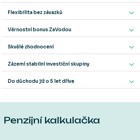
Flexibilita bez závazků
Věrnostní bonus ZaVodou
Skvělé zhodnocení
Zázemí stabilní investiční skupiny
Do důchodu již o 5 let dříve
Penzijní kalkulačka