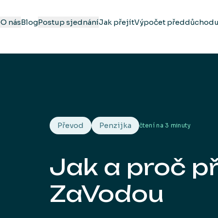
Q
O nás
Blog
Postup sjednání
Jak přejít
Výpočet předdůchod
Převod
Penzijka
čtení na
3 minuty
Jak a proč př
ZaVodou