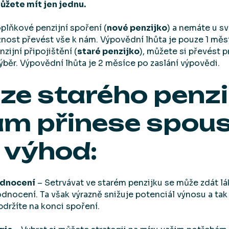
ůžete mít jen jednu.
lňkové penzijní spoření (
nové penzijko
) a nemáte u s
nost převést vše k nám. Výpovědní lhůta je pouze 1 měsí
ijní připojištění (
staré penzijko
), můžete si převést p
výběr. Výpovědní lhůta je 2 měsíce po zaslání výpovědi.
ze starého penzi
ám přinese spou
 výhod:
odnocení
– Setrvávat ve starém penzijku se může zdát l
dnocení. Ta však výrazně snižuje potenciál výnosu a ta
bdržíte na konci spoření.