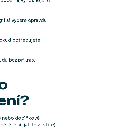
odobě nejvýnosnějším
ií si vybere opravdu
Pokud potřebujete
du bez příkras.
bo
ení?
“) nebo doplňkové
čtěte si, jak to zjistíte).