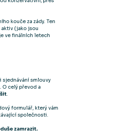
od konzervativní, přes
ího kouče za zády. Ten
aktiv (jako jsou
je ve finálních letech
ři sjednávání smlouvy
. O celý převod a
šit
.
ový formulář, který vám
ávající společnosti.
duše zamrazit.