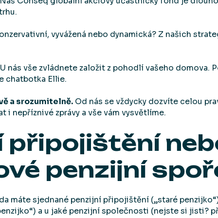
Náš Conseq globální akciový účastnický fond je dlouh
rhu.
onzervativní, vyvážená nebo dynamická? Z našich strateg
U nás vše zvládnete založit z pohodlí vašeho domova. 
e chatbotka Ellie.
vě a srozumitelně.
Od nás se vždycky dozvíte celou prav
i nepříznivé zprávy a vše vám vysvětlíme.
í připojištění ne
vé penzijní spoř
zda máte sjednané penzijní připojištění („staré penzijko
nzijko“) a u jaké penzijní společnosti (nejste si jisti? pře