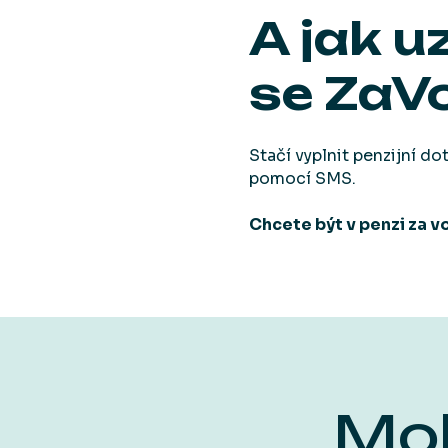
A jak u
se ZaV
Stačí vyplnit penzijní d
pomocí SMS.
Chcete být v penzi za 
Moh