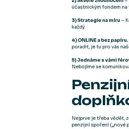
2) Skvělé zhodnocení
– 
účastnickým fondem na t
3) Strategie na míru
– K
každý.
4) ONLINE a bez papíru.
poradit, je tu pro vás naš
5) Jednáme s vámi féro
Nebojíme se komunikovat 
Penzijn
doplňko
Nejprve je třeba vědět, 
penzijní spoření („nové pe