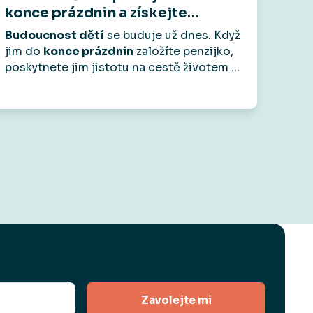
konce prázdnin
a získejte
voucher do Skibi na
1 000 Kč
.
Budoucnost dětí
se buduje už dnes. Když
jim do
konce prázdnin
založíte penzijko,
poskytnete jim jistotu na cestě životem –
a jako
bonus
od nás dostanete voucher
do
Skibi Kids na 1 000 Kč.
Protože radost
by měla být teď i v budoucnu.
Zavolejte mi