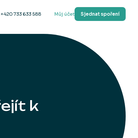
u
+420 733 633 588
Můj účet
Sjednat spoření
ejít k