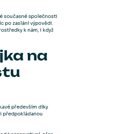
vé současné společnosti
c po zaslání výpovědi.
rostředky k nám, i když
jka na
stu
ákavé především díky
k i předpokládanou