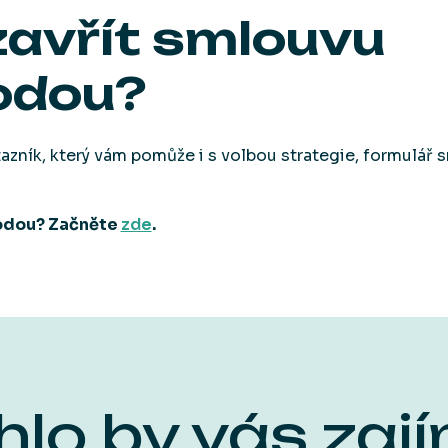
zavřít smlouvu
odou?
otazník, který vám pomůže i s volbou strategie, formulář
vodou? Začněte
zde
.
lo by vás zaj