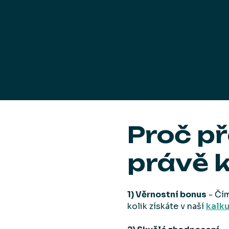
Proč př
právě 
1) Věrnostní bonus
- Čím
kolik získáte v naší
kalk