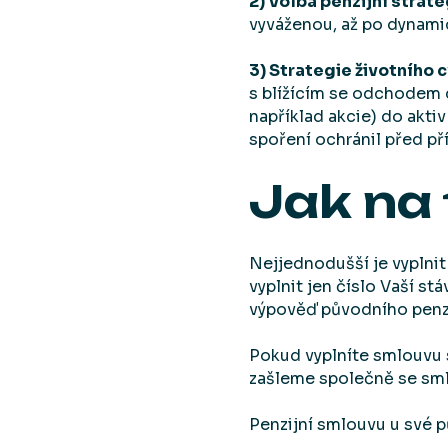
2) Volba penzijní strate
vyváženou, až po dynami
3) Strategie životního 
s blížícím se odchodem 
například akcie) do aktiv
spoření ochránil před př
Jak na 
Nejjednodušší je vypln
vyplnit jen číslo Vaší st
výpověď původního penzi
Pokud vyplníte smlouvu 
zašleme společně se smlo
Penzijní smlouvu u své p