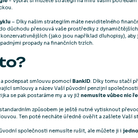
gie
- Vybrat si můžete strategii na míru vašim potřebám 
ckou.
cyklu
– Díky našim strategiím máte neviditelného finančn
do důchodu přesouvá vaše prostředky z dynamičtějších 
 konzervativnějších (jako jsou například dluhopisy), aby 
ípadnými propady na finančních trzích.
to?
it a podepsat smlouvu pomocí
BankID
. Díky tomu stačí p
ávající smlouvy a název Vaší původní penzijní společnosti
jka se pak postaráme my a vy již
nemusíte vůbec nic ře
standardním způsobem je ještě nutné vytisknout převod
uvou. Ten poté necháte úředně ověřit a zašlete Vaší st
ůvodní společnosti nemusíte rušit, ale můžete ji i
jedno