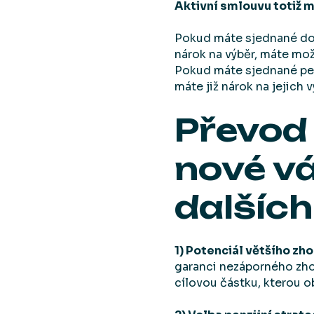
Aktivní smlouvu totiž m
Pokud máte sjednané dop
nárok na výběr, máte mož
Pokud máte sjednané penz
máte již nárok na jejich 
Převod 
nové v
dalších
1) Potenciál většího zh
garanci nezáporného zho
cílovou částku, kterou o