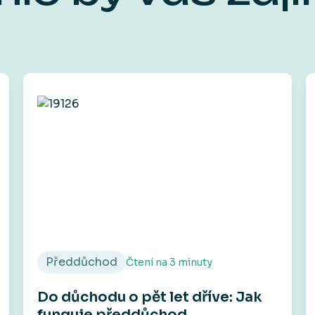
Předdůchod
Čtení na
3
minuty
Do důchodu o pět let dříve: Jak
funguje předdůchod