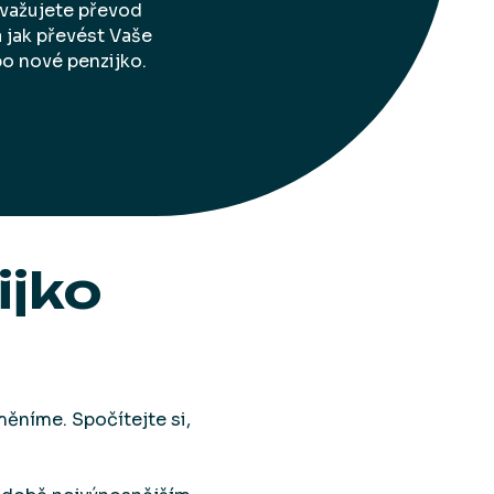
 zvažujete převod
 jak převést Vaše
bo nové penzijko.
ijko
měníme. Spočítejte si,