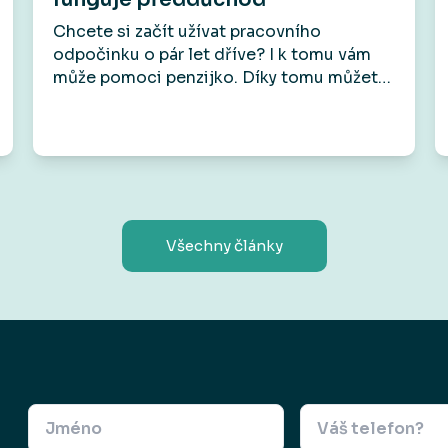
Chcete si začít užívat pracovního
odpočinku o pár let dříve? I k tomu vám
může pomoci penzijko. Díky tomu můžete
totiž využít takzvaný předdůchod. Na
rozdíl od předčasného důchodu vám
umožní přestat pracovat před dosažením
důchodového věku, aniž by došlo k
trvalému krácení státního starobního
důchodu. Má to však svá pravidla a
podmínky.
Všechny články