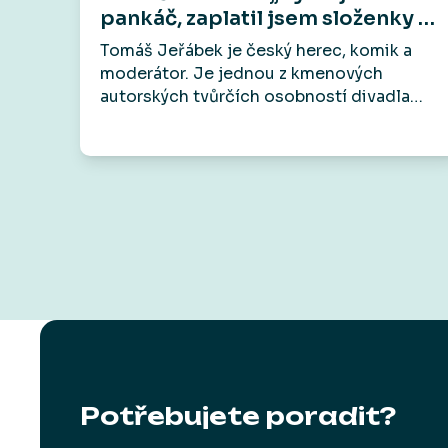
pankáč, zaplatil jsem složenky a
za zbytek pozval kámoše do
Tomáš Jeřábek je český herec, komik a
hospody.“
moderátor. Je jednou z kmenových
autorských tvůrčích osobností divadla
Vosto5, které patří mezi jeho hlavní
aktivity. Účinkoval například v seriálech
Základka, Rapl i ve filmech jako Gangster
Ka, Román pro ženy nebo Šarlatán.
Veřejnost ho zná také jako zlého bankéře z
televizních reklam.
Potřebujete poradit?