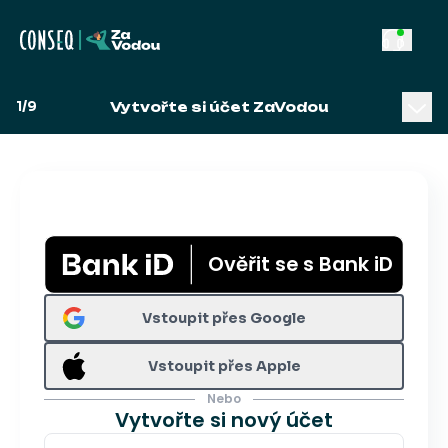
1
/
9
Vytvořte si účet ZaVodou
Ověřit se s Bank iD
Vstoupit přes Google
Vstoupit přes Apple
Nebo
Vytvořte si nový účet