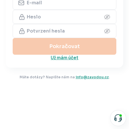
Pokračovat
Už mám účet
Máte dotázy? Napište nám na
info@zavodou.cz
.