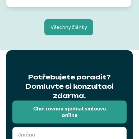
bonus
od nás dostanete voucher do
Skibi Kids
na 1 000 Kč.
Protože radost by měla být teď
i v budoucnu.
Všechny články
Potřebujete poradit?
Domluvte si konzultaci
zdarma.
Chci rovnou sjednat smlouvu
online