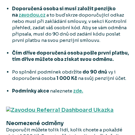
Doporučená osoba si musí založit penzijko
na
zavodou.cz
a to buď skrze doporučující odkaz
nebo musí při zakládání smlouvy, v sekci Kontrolní
přehled, zadat váš osobní kód. Aby se vám odměna
připsala, musí do 90 dnů od zadání kódu poslat
první platbu na svou penzijní smlouvu.
Čím dříve doporučená osoba pošle první platbu,
tím dříve můžete oba získat svou odměnu.
Po splnění podmínek obdržíte
do 90 dnů
vy i
doporučená osoba
1 000 Kč
na svůj penzijní účet.
Podmínky akce
naleznete
zde.
Neomezené odměny
Doporučit můžete tolik lidí, kolik chcete a pokaždé