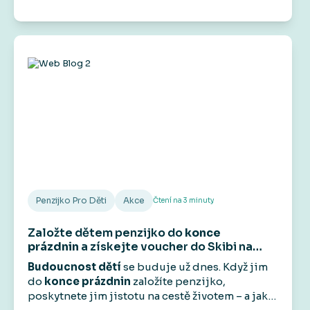
předdůchod. Na rozdíl od předčasného
důchodu vám umožní přestat pracovat před
dosažením důchodového věku, aniž by došlo k
trvalému krácení státního starobního důchodu.
Má to však svá pravidla a podmínky.
Penzijko Pro Děti
Akce
Čtení na
3
minuty
Založte dětem penzijko do
konce
prázdnin
a získejte voucher do Skibi na
1 000 Kč
.
Budoucnost dětí
se buduje už dnes. Když jim
do
konce prázdnin
založíte penzijko,
poskytnete jim jistotu na cestě životem – a jako