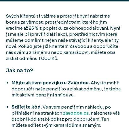
Svých klientů si vážíme a proto již nyní nabízíme
bonus za věrnost, prostřednictvím kterého jim
vracíme až 25 % z poplatku za obhospodařování. Nyní
jsme ale připravili další akci, prostřednictvím které
můžeme odměnit nejen naše stávající klienty, ale i ty
nové. Pokud jste již klientem ZaVodou a doporučíte
nás svému známému nebo kamarádovi, můžete oba
získat odměnu 1 000 Kč.
Jak na to?
Mějte aktivní penzijko u ZaVodou.
Abyste mohli
doporučit naše penzijko a získat odměnu, je třeba
mít aktivní penzijní smlouvu.
Sdílejte kód.
Ve svém penzijním náhledu, po
přihlášení na stránkách
zavodou.cz
, naleznete váš
osobní kód a také odkaz pro doporučení. Ten
můžete sdílet svým kamarádům a známým.