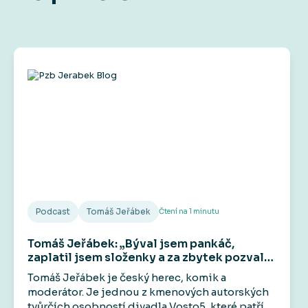
Podcast
Tomáš Jeřábek
Čtení na
1
minutu
Tomáš Jeřábek: „Býval jsem pankáč,
zaplatil jsem složenky a za zbytek pozval
kámoše do hospody.“
Tomáš Jeřábek je český herec, komik a
moderátor. Je jednou z kmenových autorských
tvůrčích osobností divadla Vosto5, které patří