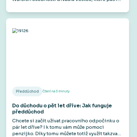
mezi jeho hlavní aktivity. Účinkoval například v
seriálech Základka, Rapl i ve filmech jako
Gangster Ka, Román pro ženy nebo Šarlatán.
Veřejnost ho zná také jako zlého bankéře z
televizních reklam.
Předdůchod
Čtení na
3
minuty
Do důchodu o pět let dříve: Jak funguje
předdůchod
Chcete si začít užívat pracovního odpočinku o
pár let dříve? I k tomu vám může pomoci
penzijko. Díky tomu můžete totiž využít takzvaný