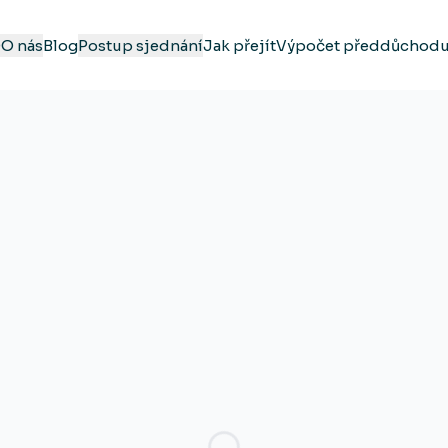
Q
O nás
Blog
Postup sjednání
Jak přejít
Výpočet předdůchod