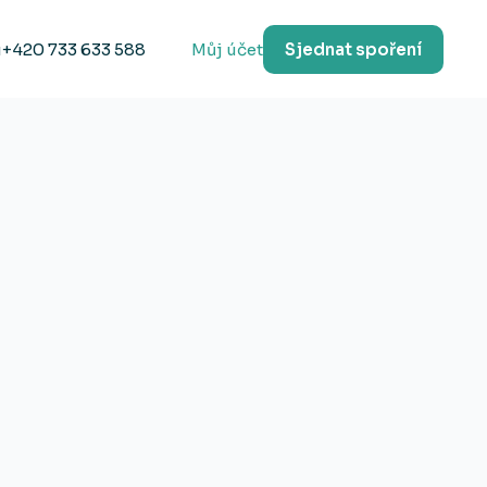
u
+420 733 633 588
Můj účet
Sjednat spoření