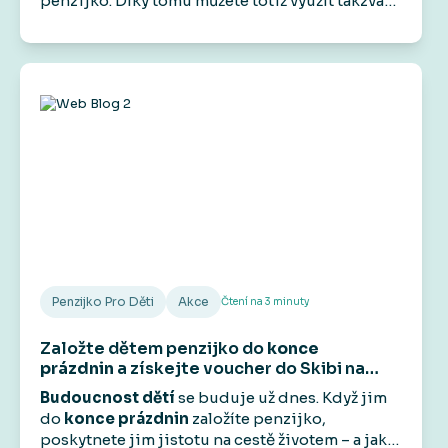
penzijko. Díky tomu můžete totiž využít takzvaný
předdůchod. Na rozdíl od předčasného
důchodu vám umožní přestat pracovat před
dosažením důchodového věku, aniž by došlo k
trvalému krácení státního starobního důchodu.
Má to však svá pravidla a podmínky.
Penzijko Pro Děti
Akce
Čtení na
3
minuty
Založte dětem penzijko do
konce
prázdnin
a získejte voucher do Skibi na
1 000 Kč
.
Budoucnost dětí
se buduje už dnes. Když jim
do
konce prázdnin
založíte penzijko,
poskytnete jim jistotu na cestě životem – a jako