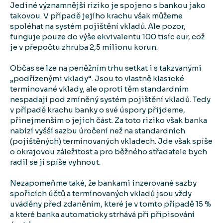
Jediné významnější riziko je spojeno s bankou jako
takovou. V případě jejího krachu však můžeme
spoléhat na systém pojištění vkladů. Ale pozor,
funguje pouze do výše ekvivalentu 100 tisíc eur, což
je v přepočtu zhruba 2,5 milionu korun.
Občas se lze na peněžním trhu setkat i s takzvanými
„podřízenými vklady“. Jsou to vlastně klasické
termínované vklady, ale oproti těm standardním
nespadají pod zmíněný systém pojištění vkladů. Tedy
v případě krachu banky o své úspory přijdeme,
přinejmenším o jejich část. Za toto riziko však banka
nabízí vyšší sazbu úročení než na standardních
(pojištěných) termínovaných vkladech. Jde však spíše
o okrajovou záležitost a pro běžného střadatele bych
radil se jí spíše vyhnout.
Nezapomeňme také, že bankami inzerované sazby
spořicích účtů a termínovaných vkladů jsou vždy
uváděny před zdaněním, které je v tomto případě 15 %
a které banka automaticky strhává při připisování