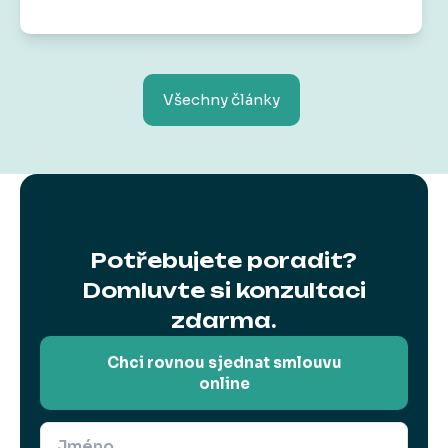
bonus
od nás dostanete voucher do
Skibi Kids
na 1 000 Kč.
Protože radost by měla být teď
i v budoucnu.
Všechny články
Potřebujete poradit?
Domluvte si konzultaci
zdarma.
Chci rovnou sjednat smlouvu
online