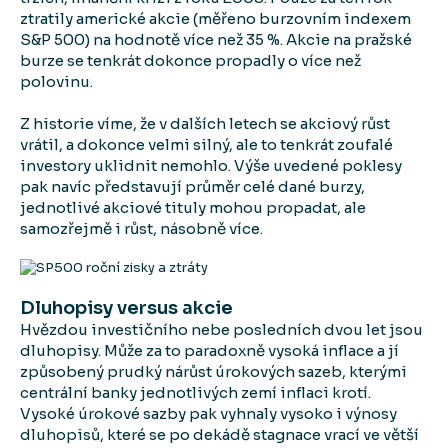
ztratily americké akcie (měřeno burzovním indexem
S&P 500) na hodnotě více než 35 %. Akcie na pražské
burze se tenkrát dokonce propadly o více než
polovinu.
Z historie víme, že v dalších letech se akciový růst
vrátil, a dokonce velmi silný, ale to tenkrát zoufalé
investory uklidnit nemohlo. Výše uvedené poklesy
pak navíc představují průměr celé dané burzy,
jednotlivé akciové tituly mohou propadat, ale
samozřejmě i růst, násobně více.
Dluhopisy versus akcie
Hvězdou investičního nebe posledních dvou let jsou
dluhopisy. Může za to paradoxně vysoká inflace a jí
způsobený prudký nárůst úrokových sazeb, kterými
centrální banky jednotlivých zemí inflaci krotí.
Vysoké úrokové sazby pak vyhnaly vysoko i výnosy
dluhopisů, které se po dekádě stagnace vrací ve větší