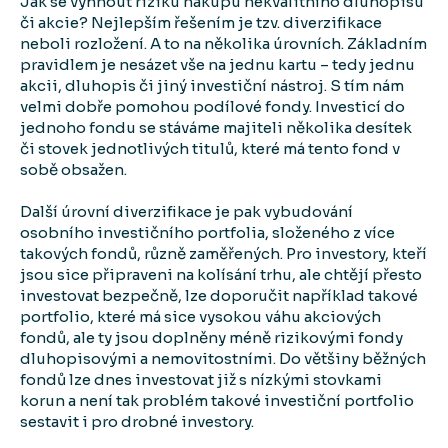
Jak se vyhnout riziku nákupu nekvalitního dluhopisu
či akcie? Nejlepším řešením je tzv. diverzifikace
neboli rozložení. A to na několika úrovních. Základním
pravidlem je nesázet vše na jednu kartu – tedy jednu
akcii, dluhopis či jiný investiční nástroj. S tím nám
velmi dobře pomohou podílové fondy. Investicí do
jednoho fondu se stáváme majiteli několika desítek
či stovek jednotlivých titulů, které má tento fond v
sobě obsažen.
Další úrovní diverzifikace je pak vybudování
osobního investičního portfolia, složeného z více
takových fondů, různě zaměřených. Pro investory, kteří
jsou sice připraveni na kolísání trhu, ale chtějí přesto
investovat bezpečně, lze doporučit například takové
portfolio, které má sice vysokou váhu akciových
fondů, ale ty jsou doplněny méně rizikovými fondy
dluhopisovými a nemovitostními. Do většiny běžných
fondů lze dnes investovat již s nízkými stovkami
korun a není tak problém takové investiční portfolio
sestavit i pro drobné investory.