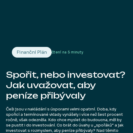
Finanční Plán
čtení na
5 minuty
Spořit, nebo investovat?
Jak uvažovat, aby
peníze přibývaly
Češi jsou v nakládání s úsporami velmi opatrní. Doba, kdy
spořicí a termínované vklady vynášely i více než šest procent
ročně, však odezněla. Kdo chce myslet do budoucna, měl by
se pustit i do investování. Co brát do úvahy u „spořáků“ a jak
investovat s rozmyslem, aby peníze přibývaly? Nad těmito