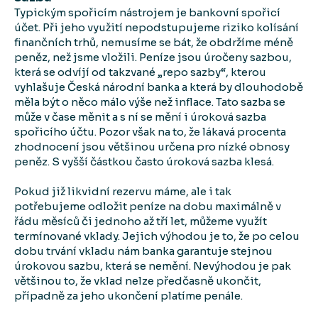
Typickým spořicím nástrojem je bankovní spořicí
účet. Při jeho využití nepodstupujeme riziko kolísání
finančních trhů, nemusíme se bát, že obdržíme méně
peněz, než jsme vložili. Peníze jsou úročeny sazbou,
která se odvíjí od takzvané „repo sazby“, kterou
vyhlašuje Česká národní banka a která by dlouhodobě
měla být o něco málo výše než inflace. Tato sazba se
může v čase měnit a s ní se mění i úroková sazba
spořicího účtu. Pozor však na to, že lákavá procenta
zhodnocení jsou většinou určena pro nízké obnosy
peněz. S vyšší částkou často úroková sazba klesá.
Pokud již likvidní rezervu máme, ale i tak
potřebujeme odložit peníze na dobu maximálně v
řádu měsíců či jednoho až tří let, můžeme využít
termínované vklady. Jejich výhodou je to, že po celou
dobu trvání vkladu nám banka garantuje stejnou
úrokovou sazbu, která se nemění. Nevýhodou je pak
většinou to, že vklad nelze předčasně ukončit,
případně za jeho ukončení platíme penále.