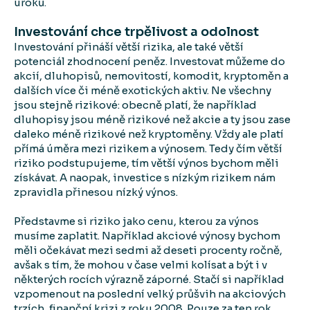
úroků.
Investování chce trpělivost a odolnost
Investování přináší větší rizika, ale také větší
potenciál zhodnocení peněz. Investovat můžeme do
akcií, dluhopisů, nemovitostí, komodit, kryptoměn a
dalších více či méně exotických aktiv. Ne všechny
jsou stejně rizikové: obecně platí, že například
dluhopisy jsou méně rizikové než akcie a ty jsou zase
daleko méně rizikové než kryptoměny. Vždy ale platí
přímá úměra mezi rizikem a výnosem. Tedy čím větší
riziko podstupujeme, tím větší výnos bychom měli
získávat. A naopak, investice s nízkým rizikem nám
zpravidla přinesou nízký výnos.
Představme si riziko jako cenu, kterou za výnos
musíme zaplatit. Například akciové výnosy bychom
měli očekávat mezi sedmi až deseti procenty ročně,
avšak s tím, že mohou v čase velmi kolísat a být i v
některých rocích výrazně záporné. Stačí si například
vzpomenout na poslední velký průšvih na akciových
trzích, finanční krizi z roku 2008. Pouze za ten rok