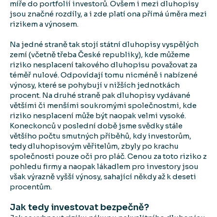
míře do portfolií investorů. Ovšem i mezi dluhopisy
jsou značné rozdíly, a i zde platí ona přímá úměra mezi
rizikem a výnosem.
Na jedné straně tak stojí státní dluhopisy vyspělých
zemí (včetně třeba České republiky), kde můžeme
riziko nesplacení takového dluhopisu považovat za
téměř nulové. Odpovídají tomu nicméně i nabízené
výnosy, které se pohybují v nižších jednotkách
procent. Na druhé straně pak dluhopisy vydávané
většími či menšími soukromými společnostmi, kde
riziko nesplacení může být naopak velmi vysoké.
Koneckonců v poslední době jsme svědky stále
většího počtu smutných příběhů, kdy investorům,
tedy dluhopisovým věřitelům, zbyly po krachu
společnosti pouze oči pro pláč. Cenou za toto riziko z
pohledu firmy a naopak lákadlem pro investory jsou
však výrazně vyšší výnosy, sahající někdy až k deseti
procentům.
Jak tedy investovat bezpečně?