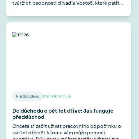
tvůrčích osobností divadla Vosto5, které patří
mezi jeho hlavní aktivity. Účinkoval například v
seriálech Základka, Rapl i ve filmech jako
Gangster Ka, Román pro ženy nebo Šarlatán.
Veřejnost ho zná také jako zlého bankéře z
televizních reklam.
Předdůchod
Čtení na
3
minuty
Do důchodu o pět let dříve: Jak funguje
předdůchod
Chcete si začít užívat pracovního odpočinku o
pár let dříve? I k tomu vám může pomoci