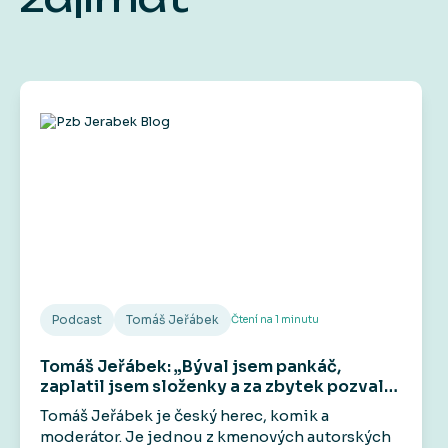
Podcast
Tomáš Jeřábek
Čtení na
1
minutu
Tomáš Jeřábek: „Býval jsem pankáč,
zaplatil jsem složenky a za zbytek pozval
kámoše do hospody.“
Tomáš Jeřábek je český herec, komik a
moderátor. Je jednou z kmenových autorských