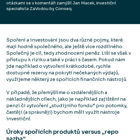
otázkami se v komentáři zamýšlí Jan Macek, investiční
specialista ZaVodou by Conseq.
Spoření a investování jsou dva různé pojmy, které
mají hodně společného, ale ještě více rozdílného.
Společný je cíl, tedy zhodnocení peněz. Liší se však v
přístupu k riziku a také v práci s časem. Pokud nám
jde například o vytvoření krátkodobé, rychle
dostupné rezervy na pokrytí nečekaných výdajů,
využijeme některý ze spořicích finančních nástrojů.
V případě, že přemýšlíme o vzdálenějších a
nákladnějších cílech, jako je například zajištění na
penzi či vytvoření „studijního fondu“ pro potomky,
častěji (a správněji) bychom měli využít nástroje
investiční.
Úroky spořicích produktů versus „repo
sazba“