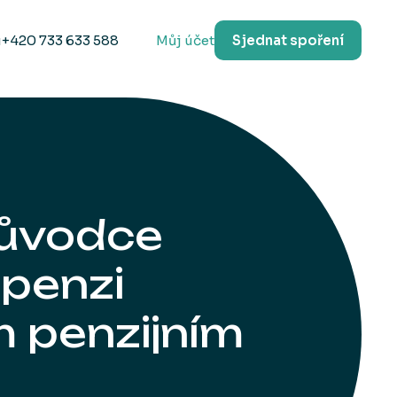
u
+420 733 633 588
Můj účet
Sjednat spoření
růvodce
 penzi
 penzijním