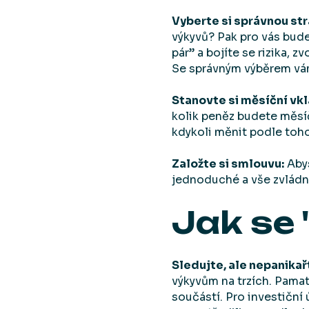
Vyberte si správnou str
výkyvů? Pak pro vás bud
pár” a bojíte se rizika, 
Se správným výběrem vám
Stanovte si měsíční vkl
kolik peněz budete měsíč
kdykoli měnit podle toho
Založte si smlouvu:
Abys
jednoduché a vše zvládn
Jak se 
Sledujte, ale nepanikař
výkyvům na trzích. Pamat
součástí. Pro investiční 