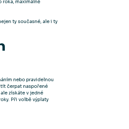
do roka, maximálně
jen ty současné, ale i ty
m
náním nebo pravidelnou
tít čerpat naspořené
ale získáte v jedné
ky. Při volbě výplaty