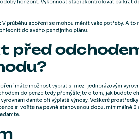
hodobý horizont. Výkonnost stačí zkontrolovat párkrát 
:
V průběhu spoření se mohou měnit vaše potřeby. A to ne
ohlednit do svého penzijního plánu.
at před odchode
hodu?
oření máte možnost vybrat si mezi jednorázovým vyrov
chodem do penze tedy přemýšlejte o tom, jak budete ch
vyrovnání daníte při výplatě výnosy. Veškeré prostředky 
penze si volíte na pevně stanovenou dobu, minimálně 3 ro
nedaníte.
em