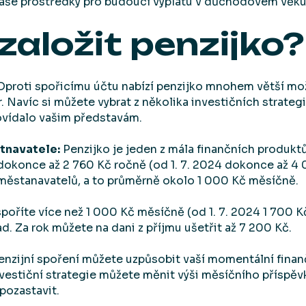
aše prostředky pro budoucí výplatu v důchodovém věku
 založit penzijko?
proti spořicímu účtu nabízí penzijko mnohem větší mo
Navíc si můžete vybrat z několika investičních strategií
ovídalo vašim představám.
stnavatele:
Penzijko je jeden z mála finančních produktů
 dokonce až 2 760 Kč ročně (od 1. 7. 2024 dokonce až 4 
aměstanavatelů, a to průměrně okolo 1 000 Kč měsíčně.
oříte více než 1 000 Kč měsíčně (od 1. 7. 2024 1 700 Kč
ad. Za rok můžete na dani z příjmu ušetřit až 7 200 Kč.
zijní spoření můžete uzpůsobit vaší momentální finančn
vestiční strategie můžete měnit výši měsíčního příspě
pozastavit.