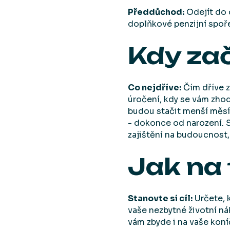
Předdůchod:
Odejít do 
doplňkové penzijní spoře
Kdy zač
Co nejdříve:
Čím dříve z
úročení, kdy se vám zhod
budou stačit menší měsíč
- dokonce od narození. Sp
zajištění na budoucnost, 
Jak na 
Stanovte si cíl:
Určete, 
vaše nezbytné životní nák
vám zbyde i na vaše koní