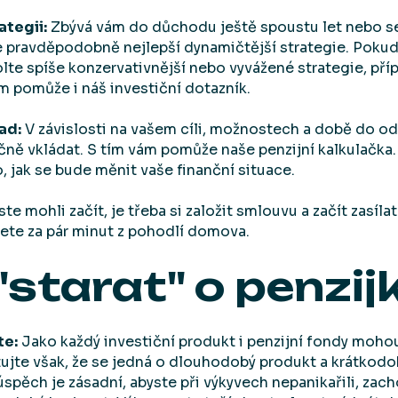
ategii:
Zbývá vám do důchodu ještě spoustu let nebo se
e pravděpodobně nejlepší dynamičtější strategie. Poku
zvolte spíše konzervativnější nebo vyvážené strategie, pří
 pomůže i náš investiční dotazník.
ad:
V závislosti na vašem cíli, možnostech a době do o
ně vkládat. S tím vám pomůže naše penzijní kalkulačka.
, jak se bude měnit vaše finanční situace.
te mohli začít, je třeba si založit smlouvu a začít zasíla
ete za pár minut z pohodlí domova.
"starat" o penzij
te:
Jako každý investiční produkt i penzijní fondy moho
ujte však, že se jedná o dlouhodobý produkt a krátkod
úspěch je zásadní, abyste při výkyvech nepanikařili, zac