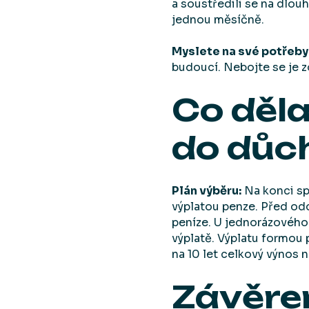
a soustředili se na dlou
jednou měsíčně.
Myslete na své potřeby
budoucí. Nebojte se je z
Co děl
do důc
Plán výběru:
Na konci sp
výplatou penze. Před od
peníze. U jednorázového 
výplatě. Výplatu formou 
na 10 let celkový výnos 
Závěr