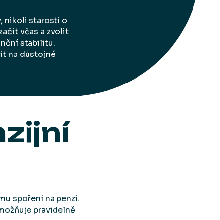
nikoli starostí o
začít včas a zvolit
nční stabilitu.
it na důstojné
zijní
mu spoření na penzi.
možňuje pravidelně