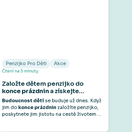
Penzijko Pro Děti
Akce
Čtení na
3
minuty
Založte dětem penzijko do
konce prázdnin
a získejte
voucher do Skibi na
1 000 Kč
.
Budoucnost dětí
se buduje už dnes. Když
jim do
konce prázdnin
založíte penzijko,
poskytnete jim jistotu na cestě životem –
a jako
bonus
od nás dostanete voucher
do
Skibi Kids na 1 000 Kč.
Protože radost