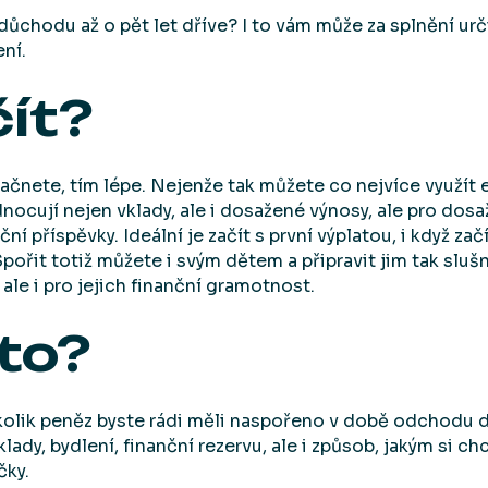
důchodu až o pět let dříve? I to vám může za splnění u
ní.
ít?
ačnete, tím lépe. Nejenže tak můžete co nejvíce využít
nocují nejen vklady, ale i dosažené výnosy, ale pro dosa
ní příspěvky. Ideální je začít s první výplatou, i když 
ořit totiž můžete i svým dětem a připravit jim tak slušn
ale i pro jejich finanční gramotnost.
to?
kolik peněz byste rádi měli naspořeno v době odchodu d
lady, bydlení, finanční rezervu, ale i způsob, jakým si ch
čky.