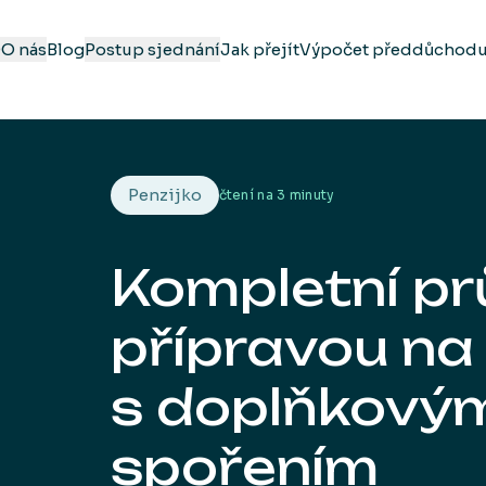
Q
O nás
Blog
Postup sjednání
Jak přejít
Výpočet předdůchod
Penzijko
čtení na
3 minuty
Kompletní p
přípravou na
s doplňkovým
spořením