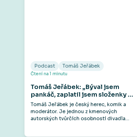
Podcast
Tomáš Jeřábek
Čtení na
1
minutu
Tomáš Jeřábek: „Býval jsem
pankáč, zaplatil jsem složenky a
za zbytek pozval kámoše do
Tomáš Jeřábek je český herec, komik a
hospody.“
moderátor. Je jednou z kmenových
autorských tvůrčích osobností divadla
Vosto5, které patří mezi jeho hlavní
aktivity. Účinkoval například v seriálech