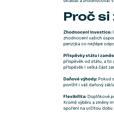
ukládat a zhodnocovat v
Proč si
Zhodnocení investice:
O
zhodnocení vašich úspor. 
penzijka co nejlépe odp
Příspěvky státu i zamě
příspěvěk od státu, a to
příspěvěk i velká část z
Daňové výhody:
Pokud sp
ponížit i váš daňový zákl
Flexibilita:
Doplňkové pen
Kromě výběru a změny in
spoření na určitou dobu 