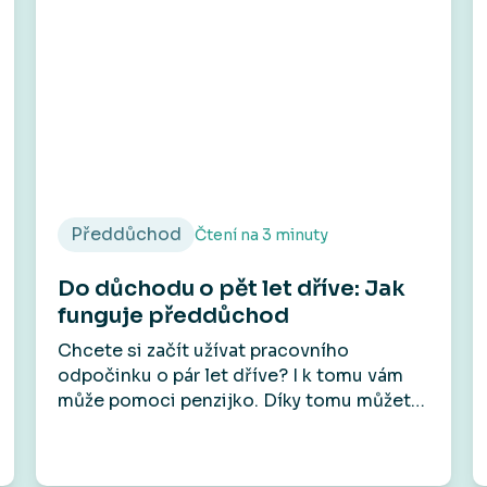
Předdůchod
Čtení na
3
minuty
Do důchodu o pět let dříve: Jak
funguje předdůchod
Chcete si začít užívat pracovního
odpočinku o pár let dříve? I k tomu vám
může pomoci penzijko. Díky tomu můžete
totiž využít takzvaný předdůchod. Na
rozdíl od předčasného důchodu vám
umožní přestat pracovat před dosažením