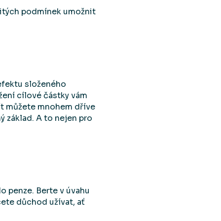
rčitých podmínek umožnit
 efektu složeného
žení cílové částky vám
začít můžete mnohem dříve
ý základ. A to nejen pro
o penze. Berte v úvahu
cete důchod užívat, ať