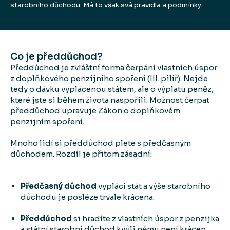
starobního důchodu. Má to však svá pravidla a podmínky.
Co je předdůchod?
Předdůchod je zvláštní forma čerpání vlastních úspor
z doplňkového penzijního spoření (III. pilíř). Nejde
tedy o dávku vyplácenou státem, ale o výplatu peněz,
které jste si během života naspořili. Možnost čerpat
předdůchod upravuje Zákon o doplňkovém
penzijním spoření.
Mnoho lidí si předdůchod plete s předčasným
důchodem. Rozdíl je přitom zásadní:
Předčasný důchod
vyplácí stát a výše starobního
důchodu je posléze trvale krácena.
Předdůchod
si hradíte z vlastních úspor z penzijka
a státní starobní důchod kvůli němu není krácen.