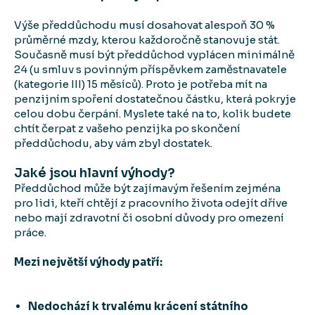
Výše předdůchodu musí dosahovat alespoň 30 %
průměrné mzdy, kterou každoročně stanovuje stát.
Současně musí být předdůchod vyplácen minimálně
24 (u smluv s povinným příspěvkem zaměstnavatele
(kategorie III) 15 měsíců). Proto je potřeba mít na
penzijním spoření dostatečnou částku, která pokryje
celou dobu čerpání. Myslete také na to, kolik budete
chtít čerpat z vašeho penzijka po skončení
předdůchodu, aby vám zbyl dostatek.
Jaké jsou hlavní výhody?
Předdůchod může být zajímavým řešením zejména
pro lidi, kteří chtějí z pracovního života odejít dříve
nebo mají zdravotní či osobní důvody pro omezení
práce.
Mezi největší výhody patří:
Nedochází k trvalému krácení státního