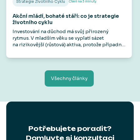
Strategie Životního Cyklu
Čtení na
3
minuty
Akční mládí, bohaté stáří: co je strategie
životního cyklu
Investování
na důchod
má svůj přirozený
rytmus. V mladším věku se vyplatí sázet
na
rizikovější
(růstová)
aktiva
, protože případné
propady nejsou takovou hrozbou. Času na
zotavení je stále dost. Jakmile se ale blíží
okamžik, kdy budete chtít peníze vybrat, začíná
hrát větší roli
stabilita
. Právě proto existují
řešení, která se v čase automaticky „uklidňují“ a
Všechny články
přesouvají úspory do konzervativnějších
nástrojů. Této logice se říká
strategie
životního cyklu
.
Potřebujete poradit?
Domluvte si konzultaci