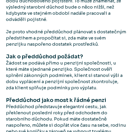
dobu důchodového pojištění. To může znamenat, že
výsledný starobní důchod bude o něco nižší, než
kdybyste ve stejném období nadále pracovali a
odváděli pojistné.
Je proto vhodné předdůchod plánovat s dostatečným
předstihem a propočítat si, zda máte ve svém
penzijku naspořeno dostatek prostředků.
Jak o předdůchod požádat?
Žádost se podává přímo u penzijní společnosti, u
které máte sjednané penzijko. Společnost ověří
splnění zákonných podmínek, klient si stanoví výši a
dobu vyplácení a penzijní společnost zkontroluje,
zda klient splňuje podmínky pro výplatu.
Předdůchod jako most k řádné penzi
Předdůchod představuje elegantní cestu, jak
překlenout poslední roky před odchodem do
starobního důchodu. Pokud máte dostatečně
naspořeno, můžete si dopřát více času na sebe, rodinu
nebo své koníčky a zároveň se vyhnout trvalému