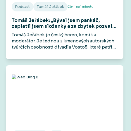
Podcast
Tomáš Jeřábek
Čtení na
1
minutu
Tomáš Jeřábek: „Býval jsem pankáč,
zaplatil jsem složenky a za zbytek pozval
kámoše do hospody.“
Tomáš Jeřábek je český herec, komik a
moderátor. Je jednou z kmenových autorských
tvůrčích osobností divadla Vosto5, které patří
mezi jeho hlavní aktivity. Účinkoval například v
seriálech Základka, Rapl i ve filmech jako
Gangster Ka, Román pro ženy nebo Šarlatán.
Veřejnost ho zná také jako zlého bankéře z
televizních reklam.