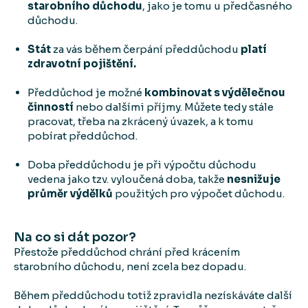
starobního důchodu
, jako je tomu u předčasného
důchodu.
Stát
za vás během čerpání předdůchodu
platí
zdravotní pojištění.
Předdůchod je možné
kombinovat s výdělečnou
činností
nebo dalšími příjmy. Můžete tedy stále
pracovat, třeba na zkrácený úvazek, a k tomu
pobírat předdůchod.
Doba předdůchodu je při výpočtu důchodu
vedena jako tzv. vyloučená doba, takže
nesnižuje
průměr výdělků
použitých pro výpočet důchodu.
Na co si dát pozor?
Přestože předdůchod chrání před krácením
starobního důchodu, není zcela bez dopadu.
Během předdůchodu totiž zpravidla nezískáváte další