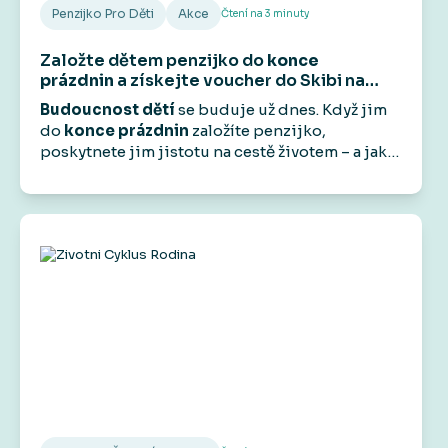
Penzijko Pro Děti
Akce
Čtení na
3
minuty
Založte dětem penzijko do
konce
prázdnin
a získejte voucher do Skibi na
1 000 Kč
.
Budoucnost dětí
se buduje už dnes. Když jim
do
konce prázdnin
založíte penzijko,
poskytnete jim jistotu na cestě životem – a jako
bonus
od nás dostanete voucher do
Skibi Kids
na 1 000 Kč.
Protože radost by měla být teď
i v budoucnu.