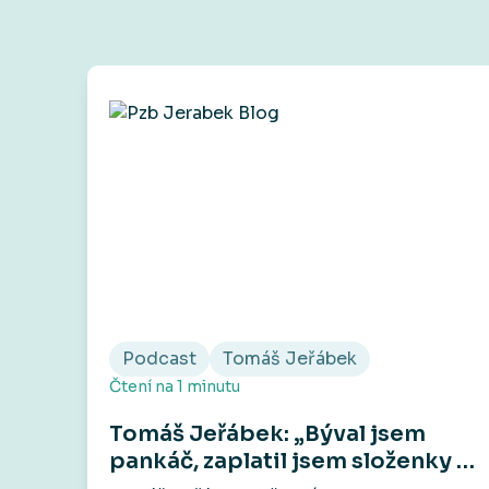
Podcast
Tomáš Jeřábek
Čtení na
1
minutu
Tomáš Jeřábek: „Býval jsem
pankáč, zaplatil jsem složenky a
za zbytek pozval kámoše do