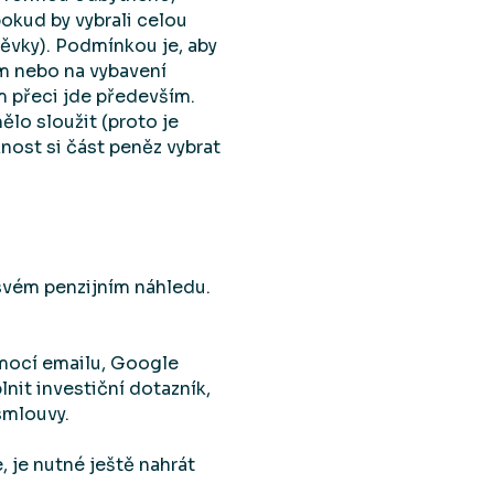
okud by vybrali celou
ěvky). Podmínkou je, aby
um nebo na vybavení
ám přeci jde především.
ělo sloužit (proto je
nost si část peněz vybrat
 svém penzijním náhledu.
ocí emailu, Google
nit investiční dotazník,
 smlouvy.
 je nutné ještě nahrát