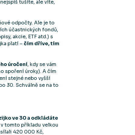
jspíš tušíte, ale víte,
aňové odpočty. Ale je to
ních účastnických fondů,
isy, akcie, ETF atd.) s
ka platí –
čím dříve, tím
ého úročení
, kdy se vám
ho spoření úroky). A čím
ení stejné nebo vyšší
bo 30. Schválně se na to
zijko ve 30 a odkládáte
 v tomto příkladu velkou
osílali 420 000 Kč,