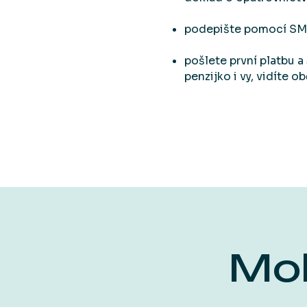
podepište pomocí S
pošlete první platbu 
penzijko i vy, vidíte 
Moh