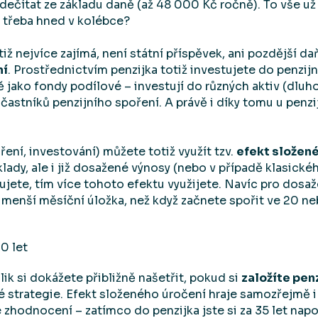
ečítat ze základu daně (až 48 000 Kč ročně). To vše už ne
t třeba hned v kolébce?
tiž nejvíce zajímá, není státní příspěvek, ani pozdější d
ní
. Prostřednictvím penzijka totiž investujete do penzij
jako fondy podílové – investují do různých aktiv (dluhop
astníků penzijního spoření. A právě i díky tomu u penzij
ení, investování) můžete totiž využít tzv.
efekt složen
lady, ale i již dosažené výnosy (nebo v případě klasické
ujete, tím více tohoto efektu využijete. Navíc pro dosaž
 menší měsíční úložka, než když začnete spořit ve 20 ne
olik si dokážete přibližně našetřit, pokud si
založíte pen
strategie. Efekt složeného úročení hraje samozřejmě i
ce zhodnocení – zatímco do penzijka jste si za 35 let nap