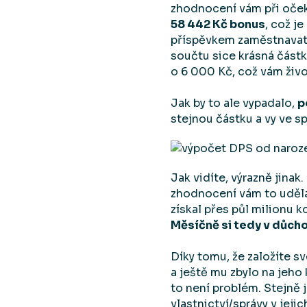
zhodnocení vám při očeká
58 442 Kč bonus
, což j
příspěvkem zaměstnavate
součtu sice krásná částka
o 6 000 Kč, což vám živo
Jak by to ale vypadalo,
p
stejnou částku a vy ve s
Jak vidíte, výrazně jinak
zhodnocení vám to udělá
získal přes půl milionu 
Měsíčně si tedy v důchod
Díky tomu, že založíte sv
a ještě mu zbylo na jeho 
to není problém. Stejně 
vlastnictví/správy v jej