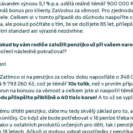
vaném výnosu 5,1 % p.a. udělá reálně téměř 900 000 Kč.
e náš bonus pro klienty ZaVodou za věrnost. Pro zjedno
le. Celkem si v tomto případě do důchodu naspoříte cca
, ale pokud počítáte s tím, že se dožijete 85 let, přilepš
tní standard asi výrazně nezdvihne.
okud by vám rodiče založili penzijko už při vašem nar
poření následně pokračoval?
. Zatímco si na penzijko za celou dobu naposíláte o 348 
 9 793 260 Kč, což je téměř
10x tolik
, než v prvním pří
korun na bonusu za věrnost a celkem jste si naspořil témě
u přilepšíte přibližně o 40 tisíc korun!
A to už se vypla
ému dítěti penzijko, dáte mu tedy skvělý základ pro to, a
koníčky. Co když ale bude potřebovat v 18 peníze třeba n
jako u ostatních produktů určených pro děti, tak i penzi
ich 18 letech. Ačkoli si mohou vybrat prostředky z penzij