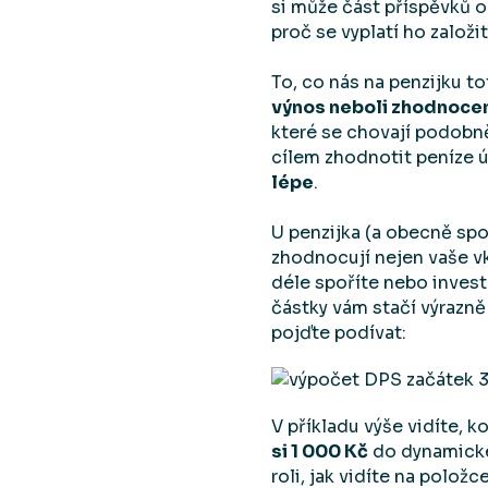
si může část příspěvků od
proč se vyplatí ho založi
To, co nás na penzijku to
výnos neboli zhodnoce
které se chovají podobně 
cílem zhodnotit peníze úč
lépe
.
U penzijka (a obecně spoř
zhodnocují nejen vaše vk
déle spoříte nebo invest
částky vám stačí výrazně
pojďte podívat:
V příkladu výše vidíte, k
si 1 000 Kč
do dynamické 
roli, jak vidíte na polož