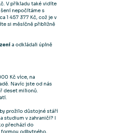
 V příkladu také vidíte
dušení nepočítáme s
 1 457 377 Kč, což je v
íte si měsíčně přibližně
ození
a odkládali úplně
000 Kč více, na
padě. Navíc jste od nás
ř deset milionů.
tí.
by prožilo důstojné stáří
a studium v zahraničí? I
jko přechází do
ka formou odbytného,