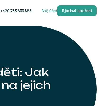
u
+420 733 633 588
Můj účet
Sjednat spoření
děti: Jak
 na jejich