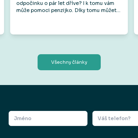
odpočinku o pár let dříve? I k tomu vám
může pomoci penzijko. Díky tomu můžete
totiž využít takzvaný předdůchod. Na
rozdíl od předčasného důchodu vám
umožní přestat pracovat před dosažením
důchodového věku, aniž by došlo k
trvalému krácení státního starobního
důchodu. Má to však svá pravidla a
podmínky.
Všechny články