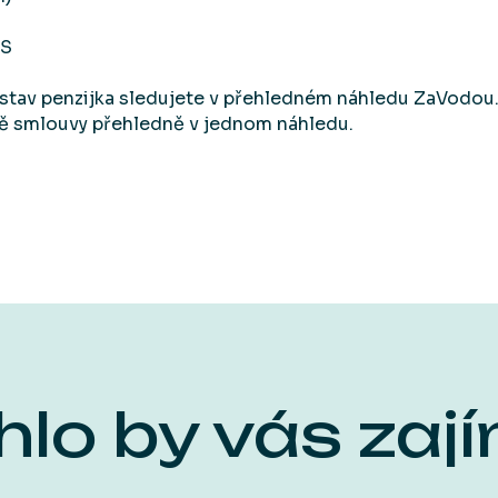
MS
a stav penzijka sledujete v přehledném náhledu ZaVodou
obě smlouvy přehledně v jednom náhledu.
lo by vás zaj