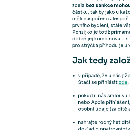
zcela
bez sankce mohou 
částku, tak by jako u ka
měli naspořeno alespoň 1
prvního bydlení, stále v
Penzijko je totiž primárn
dobré jej kombinovat i s
pro strýčka příhodu je ur
Jak tedy zalo
v případě, že u nás j
Stačí se přihlásit
zde
.
pokud u nás smlouvu n
nebo Apple přihlášení,
osobní údaje (za dítě
nahrajte rodný list dí
doklad o opatrovnictv