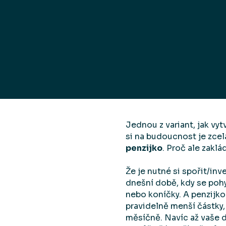
Jednou z variant, jak vy
si na budoucnost je zcela
penzijko
. Proč ale zakl
Že je nutné si spořit/in
dnešní době, kdy se pohy
nebo koníčky. A penzijk
pravidelně menší částky,
měsíčně. Navíc až vaše d