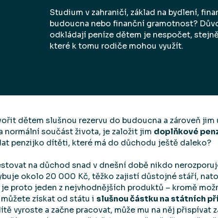
Studium v zahraničí, základ na bydlení, fina
budoucna nebo finanční gramotnost? Důvo
odkládají peníze dětem je nespočet, stejně
které k tomu rodiče mohou využít.
tvořit dětem slušnou rezervu do budoucna a zároveň jim u
 normální součást života, je založit jim
doplňkové penzi
ádat penzijko dítěti, které má do důchodu ještě daleko?
vestovat na důchod snad v dnešní době nikdo nerozporuje.
buje okolo 20 000 Kč, těžko zajistí důstojné stáří, nato
o je proto jeden z nejvhodnějších produktů – kromě mož
 můžete získat od státu i
slušnou částku na státních p
ítě vyroste a začne pracovat, může mu na něj přispívat