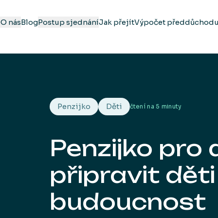
Q
O nás
Blog
Postup sjednání
Jak přejít
Výpočet předdůchod
Penzijko
Děti
čtení na
5 minuty
Penzijko pro 
připravit děti
budoucnost