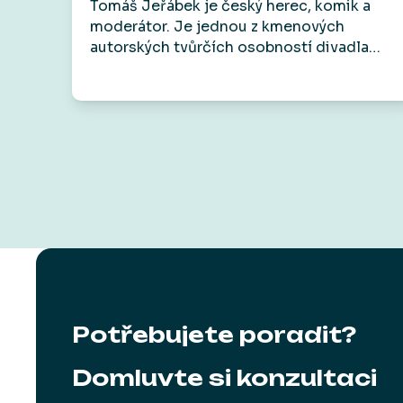
Tomáš Jeřábek je český herec, komik a
hospody.“
moderátor. Je jednou z kmenových
autorských tvůrčích osobností divadla
Vosto5, které patří mezi jeho hlavní
aktivity. Účinkoval například v seriálech
Základka, Rapl i ve filmech jako Gangster
Ka, Román pro ženy nebo Šarlatán.
Veřejnost ho zná také jako zlého bankéře z
televizních reklam.
Potřebujete poradit?
Domluvte si konzultaci