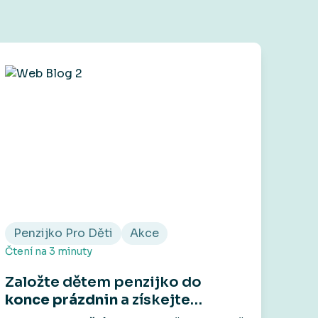
Penzijko Pro Děti
Akce
Čtení na
3
minuty
Založte dětem penzijko do
konce prázdnin
a získejte
voucher do Skibi na
1 000 Kč
.