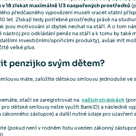
v 18 získat maximálně 1/3 naspořených prostředků
(p
ždého předčasného vypovězení museli vracet státní přísp
0 let. Získají tedy potřebné prostředky právě na studi
šak jsou motivováni si zbytek nechat na stáří. A o tom n
ě nástroj pro odkládání peněz na stáří a k tomu by také m
 dalšími investičními/spořicími produkty), avšak mít mož
čitě velké plus.
žit penzijko svým dětem?
iž smlouvu máte, založíte dětskou smlouvu jednoduše ve
emáte, stačí se zaregistrovat na
našich stránkách
(pom
 pro dětské smlouvy nelze využít BankID) a následně vypl
 a zákonného zástupce) a další nutné údaje pro uzavření
těte (pokud není v rodném listu uveden zákonný zástupce,
í)