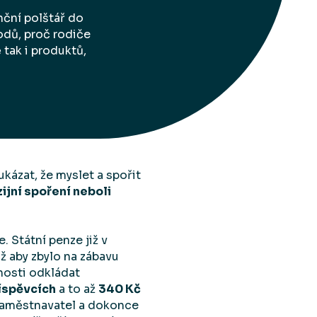
nční polštář do
dů, proč rodiče
 tak i produktů,
kázat, že myslet a spořit
jní spoření neboli
 Státní penze již v
ž aby zbylo na zábavu
nosti odkládat
říspěvcích
a to až
340 Kč
 zaměstnavatel a dokonce