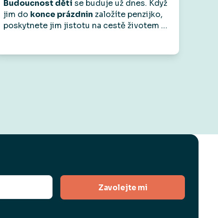
Budoucnost dětí
se buduje už dnes. Když
jim do
konce prázdnin
založíte penzijko,
poskytnete jim jistotu na cestě životem –
a jako
bonus
od nás dostanete voucher
do
Skibi Kids na 1 000 Kč.
Protože radost
by měla být teď i v budoucnu.
Zavolejte mi