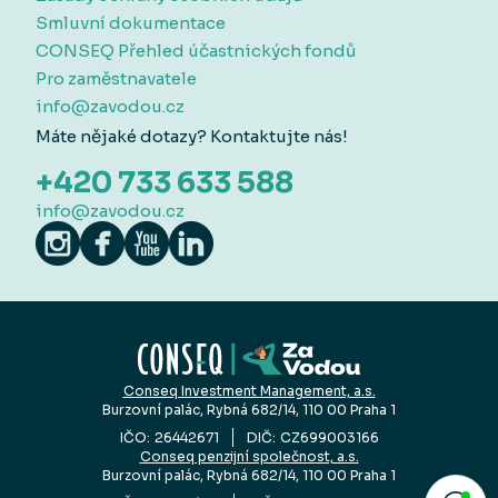
Smluvní dokumentace
CONSEQ Přehled účastnických fondů
Pro zaměstnavatele
info@zavodou.cz
Máte nějaké dotazy? Kontaktujte nás!
+420 733 633 588
info@zavodou.cz
Conseq Investment Management, a.s.
Burzovní palác, Rybná 682/14
,
110 00 Praha 1
IČO:
26442671
DIČ:
CZ699003166
Conseq penzijní společnost, a.s.
Burzovní palác, Rybná 682/14
,
110 00 Praha 1