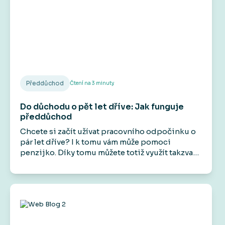
Předdůchod
Čtení na
3
minuty
Do důchodu o pět let dříve: Jak funguje
předdůchod
Chcete si začít užívat pracovního odpočinku o
pár let dříve? I k tomu vám může pomoci
penzijko. Díky tomu můžete totiž využít takzvaný
předdůchod. Na rozdíl od předčasného
důchodu vám umožní přestat pracovat před
dosažením důchodového věku, aniž by došlo k
trvalému krácení státního starobního důchodu.
Má to však svá pravidla a podmínky.