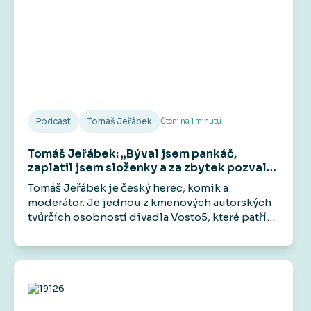
Podcast
Tomáš Jeřábek
Čtení na
1
minutu
Tomáš Jeřábek: „Býval jsem pankáč,
zaplatil jsem složenky a za zbytek pozval
kámoše do hospody.“
Tomáš Jeřábek je český herec, komik a
moderátor. Je jednou z kmenových autorských
tvůrčích osobností divadla Vosto5, které patří
mezi jeho hlavní aktivity. Účinkoval například v
seriálech Základka, Rapl i ve filmech jako
Gangster Ka, Román pro ženy nebo Šarlatán.
Veřejnost ho zná také jako zlého bankéře z
televizních reklam.