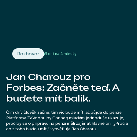
Rozhovor
čtení na
4 minuty
Jan Charouz pro
Forbes: Začněte teď. A
budete mít balík.
Čím dřív člověk začne, tím víc bude mít, až půjde do penze.
Platforma ZaVodou by Conseq mladým jednoduše ukazuje,
proč by se o přípravu na penzi měli zajímat hlavně oni. „Proč a
co z toho budou mít,“ vysvětluje Jan Charouz.