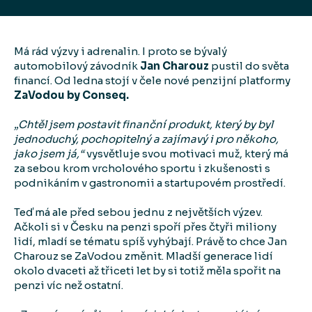
Má rád výzvy i adrenalin. I proto se bývalý
automobilový závodník
Jan Charouz
pustil do světa
financí. Od ledna stojí v čele nové penzijní platformy
ZaVodou by Conseq.
„Chtěl jsem postavit finanční produkt, který by byl
jednoduchý, pochopitelný a zajímavý i pro někoho,
jako jsem já,“
vysvětluje svou motivaci muž, který má
za sebou krom vrcholového sportu i zkušenosti s
podnikáním v gastronomii a startupovém prostředí.
Teď má ale před sebou jednu z největších výzev.
Ačkoli si v Česku na penzi spoří přes čtyři miliony
lidí, mladí se tématu spíš vyhýbají. Právě to chce Jan
Charouz se ZaVodou změnit. Mladší generace lidí
okolo dvaceti až třiceti let by si totiž měla spořit na
penzi víc než ostatní.