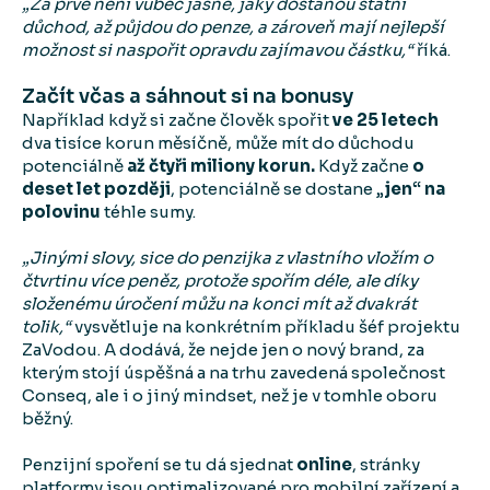
„Za prvé není vůbec jasné, jaký dostanou státní
důchod, až půjdou do penze, a zároveň mají nejlepší
možnost si naspořit opravdu zajímavou částku,“
říká.
Začít včas a sáhnout si na bonusy
Například když si začne člověk spořit
ve 25 letech
dva tisíce korun měsíčně, může mít do důchodu
potenciálně
až čtyři miliony korun.
Když začne
o
deset let později
, potenciálně se dostane „
jen“ na
polovinu
téhle sumy.
„Jinými slovy, sice do penzijka z vlastního vložím o
čtvrtinu více peněz, protože spořím déle, ale díky
složenému úročení můžu na konci mít až dvakrát
tolik,“
vysvětluje na konkrétním příkladu šéf projektu
ZaVodou. A dodává, že nejde jen o nový brand, za
kterým stojí úspěšná a na trhu zavedená společnost
Conseq, ale i o jiný mindset, než je v tomhle oboru
běžný.
Penzijní spoření se tu dá sjednat
online
, stránky
platformy jsou optimalizované pro mobilní zařízení a