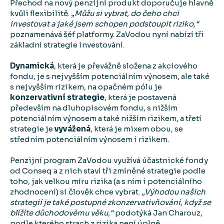
Přechod na nový penzijní produkt doporučuje hlavně
kvůli flexibilitě.
„Můžu si vybrat, do čeho chci
investovat a jaké jsem schopen podstoupit riziko,“
poznamenává šéf platformy. ZaVodou nyní nabízí tři
základní strategie investování.
Dynamická
, která je převážně složena z akciového
fondu, je s nejvyšším potenciálním výnosem, ale také
s nejvyšším rizikem, na opačném pólu je
konzervativní strategie
, která je postavená
především na dluhopisovém fondu, s nižším
potenciálním výnosem a také nižším rizikem, a třetí
strategie je
vyvážená
, která je mixem obou, se
středním potenciálním výnosem i rizikem.
Penzijní program ZaVodou využívá účastnické fondy
od Conseq a z nich staví tři zmíněné strategie podle
toho, jak velkou míru rizika (a s ním i potenciálního
zhodnocení) si člověk chce vybrat.
„Výhodou našich
strategií je také postupné zkonzervativňování, když se
blížíte důchodovému věku,“
podotýká Jan Charouz,
podle kterého strach z rizika není úplně