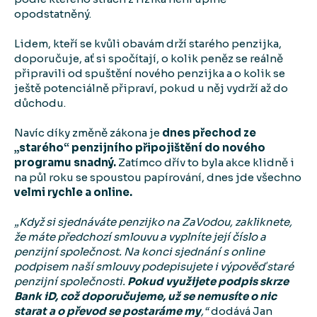
opodstatněný.
Lidem, kteří se kvůli obavám drží starého penzijka,
doporučuje, ať si spočítají, o kolik peněz se reálně
připravili od spuštění nového penzijka a o kolik se
ještě potenciálně připraví, pokud u něj vydrží až do
důchodu.
Navíc díky změně zákona je
dnes přechod ze
„starého“ penzijního připojištění do nového
programu snadný.
Zatímco dřív to byla akce klidně i
na půl roku se spoustou papírování, dnes jde všechno
velmi rychle a online.
„Když si sjednáváte penzijko na ZaVodou, zakliknete,
že máte předchozí smlouvu a vyplníte její číslo a
penzijní společnost. Na konci sjednání s online
podpisem naší smlouvy podepisujete i výpověď staré
penzijní společnosti.
Pokud využijete podpis skrze
Bank iD, což doporučujeme, už se nemusíte o nic
starat a o převod se postaráme my
,“
dodává Jan