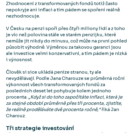
Zhodnocení z transformovaných fondů totiž často
nepokryje ani inflaci a tím pádem se spoření reálně
nezhodnocuje.
V Česku na penzi spoří přes čtyři miliony lidí a z toho
je víc než polovina stále ve starém penzijku, které
nemůže jít nikdy do minusu, což může na první pohled
působit výhodně. Výměnou za takovou garanci jsou
ale investice velmi konzervativní, a tím pádem je nízká
i výnosnost.
Člověk si sice ukládá peníze stranou, ty ale
nevydělávají. Podle Jana Charouze se průměrná roční
výkonnost všech transformovaných fondů za
posledních deset let pohybuje kolem jednoho
procenta.
„Když si do toho započítáte inflaci, která je
za stejné období průměrně přes tři procenta, zjistíte,
že reálně proděláváte dvě procenta ročně,“
říká Jan
Charouz.
Tři strategie investování