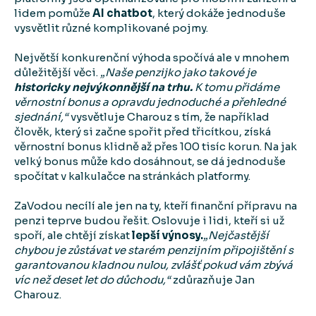
lidem pomůže
AI chatbot
, který dokáže jednoduše
vysvětlit různé komplikované pojmy.
Největší konkurenční výhoda spočívá ale v mnohem
důležitější věci.
„Naše penzijko jako takové je
historicky nejvýkonnější na trhu.
K tomu přidáme
věrnostní bonus a opravdu jednoduché a přehledné
sjednání,“
vysvětluje Charouz s tím, že například
člověk, který si začne spořit před třicítkou, získá
věrnostní bonus klidně až přes 100 tisíc korun. Na jak
velký bonus může kdo dosáhnout, se dá jednoduše
spočítat v kalkulačce na stránkách platformy.
ZaVodou necílí ale jen na ty, kteří finanční přípravu na
penzi teprve budou řešit. Oslovuje i lidi, kteří si už
spoří, ale chtějí získat
lepší výnosy.
„Nejčastější
chybou je zůstávat ve starém penzijním připojištění s
garantovanou kladnou nulou, zvlášť pokud vám zbývá
víc než deset let do důchodu,“
zdůrazňuje Jan
Charouz.