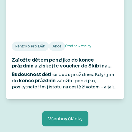
Penzijko Pro Děti
Akce
Čtení na
3
minuty
Založte dětem penzijko do
konce
prázdnin
a získejte voucher do Skibi na
1 000 Kč
.
Budoucnost dětí
se buduje už dnes. Když jim
do
konce prázdnin
založíte penzijko,
poskytnete jim jistotu na cestě životem – a jako
bonus
od nás dostanete voucher do
Skibi Kids
na 1 000 Kč.
Protože radost by měla být teď
i v budoucnu.
Všechny články